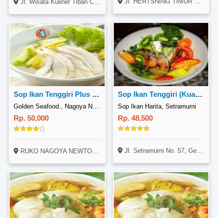
Jl. HERTSNING TIMUR NO. 9 ( Kantor Spbu Depan Bank Btn )
Jl. Wisata Kuliner Tiban Center (Dekat Amir Prata), Sekupang, Batam
Sop Ikan Tenggiri Plus Nasi
Sop Ikan Tenggiri (Kuah Kuning)
Golden Seafood., Nagoya Newton Blok U No9
Sop Ikan Harita, Setramurni
Rp. 50,000
Rp. 48,500
Jl. Setramurni No. 57, Gegerkalong, Bandung
RUKO NAGOYA NEWTOON Blok U No.9, LUBUK BAJA