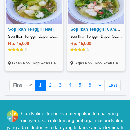
Sop Ikan Tenggiri Nasi
Sop Ikan Tenggiri Campur
Sop Ikan Tenggiri Dapur CC, Pertokoan SP Plaza
Sop Ikan Tenggiri Dapur CC, Pertokoan SP Plaza
Rp. 45,000
Rp. 45,000
Bitjeh Kopi, Kopi Aceh Pertokoan SP Plaza Blok F1 F2, Jl. Letjend Suprapto, Sagulung, Batam
Bitjeh Kopi, Kopi Aceh Pertokoan SP Plaza Blok F1 F2, Jl. Letjend Suprapto, Sagulung, Batam
First
«
1
2
3
4
5
6
»
Last
Cari Kuliner Indonesia merupakan tempat yang
menyediakan info tentang berbagai macam Kuliner
yang ada di Indonesia dari yang terlaris sampai termurah