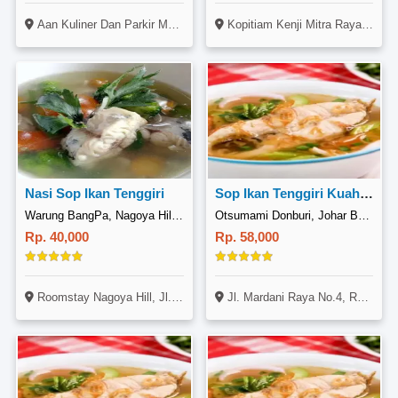
Aan Kuliner Dan Parkir Motor, Jl. Guru Mughni, Setiabudi, Jakarta
Kopitiam Kenji Mitra Raya Blok A No. 1, Jl. Laksamana Bintan, Batam Kota, Batam
Nasi Sop Ikan Tenggiri
Sop Ikan Tenggiri Kuah Tomyam
Warung BangPa, Nagoya Hill Mall
Otsumami Donburi, Johar Baru
Rp. 40,000
Rp. 58,000
Roomstay Nagoya Hill, Jl. Imam Bonjol, Lubuk Baja, Batam
Jl. Mardani Raya No.4, RT.1RW.5 (Sebelah Sanggar Alquran) Johar Baru, Kec. Johar Baru, Kota Jakarta Pusat, Daerah Khusus Ibukota Jakarta 10560