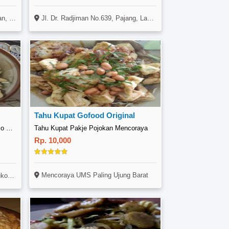
r, Solo
Jl. Dr. Radjiman No.639, Pajang, Lawean, Surakarta
Tahu Kupat Gofood Original
Tahu Kupat Seger Marem, Sukoharjo Kota
Tahu Kupat Pakje Pojokan Mencoraya
Rp. 10,000
Mencoraya UMS Paling Ujung Barat
rjo