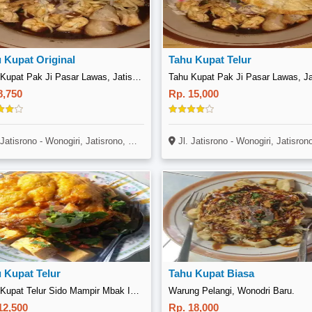
 Kupat Original
Tahu Kupat Telur
Tahu Kupat Pak Ji Pasar Lawas, Jatisrono
8,750
Rp. 15,000
Jatisrono - Wonogiri, Jatisrono, Wonogiri
Jl. Jatisrono - Wonogiri, Jatisrono, Wonog
 Kupat Telur
Tahu Kupat Biasa
Tahu Kupat Telur Sido Mampir Mbak Ida, Wonosari Klaten
Warung Pelangi, Wonodri Baru.
12,500
Rp. 18,000