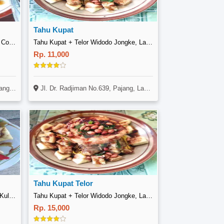
Tahu Kupat
Tahu Kupat Sido Mampir Om Jack, Colomadu
Tahu Kupat + Telor Widodo Jongke, Laweyan
Rp. 11,000
nyar
Jl. Dr. Radjiman No.639, Pajang, Lawean, Surakarta
Tahu Kupat Telor
Tahu Kupat Sido Mampir Kalongan Kulon, Tasikmadu
Tahu Kupat + Telor Widodo Jongke, Laweyan
Rp. 15,000