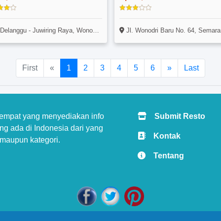
elanggu - Juwiring Raya, Wonosari Klaten, Solo
Jl. Wonodri Baru No. 64, Semarang Selatan, Sema
First
«
1
2
3
4
5
6
»
Last
tempat yang menyediakan info
Submit Resto
g ada di Indonesia dari yang
Kontak
 maupun kategori.
Tentang