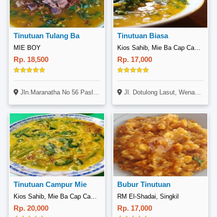
Tinutuan Tulang Ba
Tinutuan Biasa
MIE BOY
Kios Sahib, Mie Ba Cap Cae Sei Tolie 45, Wenang
Rp. 18,500
Rp. 17,000
Jln.Maranatha No 56 Paslaten I Lingkungan IV Tomohon Timur
Jl. Dotulong Lasut, Wenang, Manado
Tinutuan Campur Mie
Bubur Tinutuan
Kios Sahib, Mie Ba Cap Cae Sei Tolie 45, Wenang
RM El-Shadai, Singkil
Rp. 20,000
Rp. 17,000