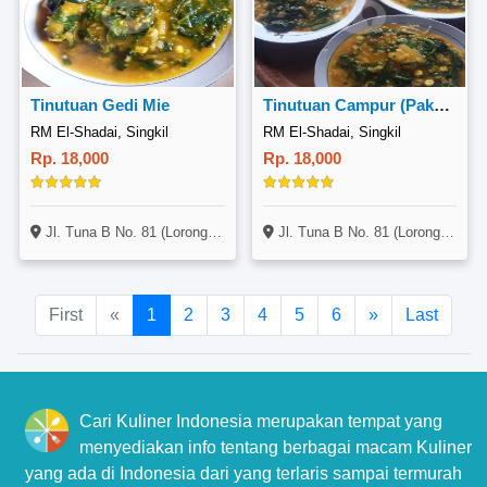
Tinutuan Gedi Mie
Tinutuan Campur (Pake Mie)
RM El-Shadai, Singkil
RM El-Shadai, Singkil
Rp. 18,000
Rp. 18,000
Jl. Tuna B No. 81 (Lorong MultiMart), Singkil, Manado
Jl. Tuna B No. 81 (Lorong MultiMart), Singkil, Manado
First
«
1
2
3
4
5
6
»
Last
Cari Kuliner Indonesia merupakan tempat yang
menyediakan info tentang berbagai macam Kuliner
yang ada di Indonesia dari yang terlaris sampai termurah