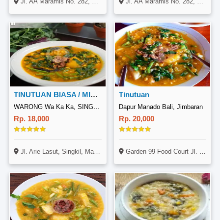
Jl. AA Maramis No. 282, Mapanget, Manado
Jl. AA Maramis No. 282, Mapanget, Manado
TINUTUAN BIASA / MIDAL
Tinutuan
WARONG Wa Ka Ka, SINGKIL
Dapur Manado Bali, Jimbaran
Rp. 18,000
Rp. 20,000
Jl. Arie Lasut, Singkil, Manado
Garden 99 Food Court Jl. Puri Gading Jimbaran, Kuta, Bali