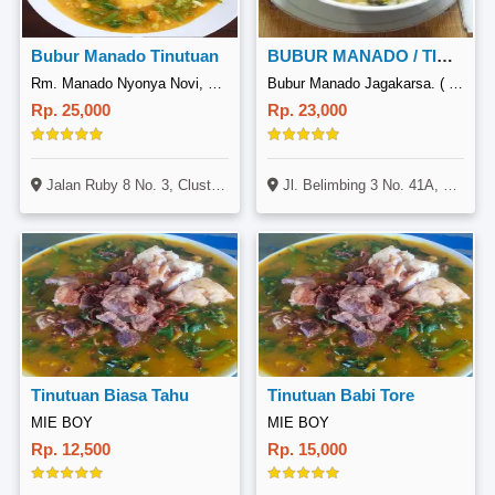
Bubur Manado Tinutuan
BUBUR MANADO / TINUTUAN
Rm. Manado Nyonya Novi, Ruby 8
Bubur Manado Jagakarsa. ( Semua Masakan Non Msg), Jagakarsa
Rp. 25,000
Rp. 23,000
Jalan Ruby 8 No. 3, Cluster Residence One, Jelupang, Serpong Utara, Tangerang Selatan
Jl. Belimbing 3 No. 41A, Jagakarsa, Jakarta
Tinutuan Biasa Tahu
Tinutuan Babi Tore
MIE BOY
MIE BOY
Rp. 12,500
Rp. 15,000