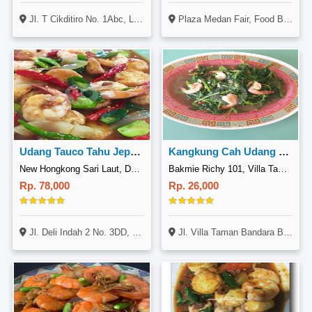
Jl. T Cikditiro No. 1Abc, Lubuk Pakam, Medan
Plaza Medan Fair, Food Bar Transmart Lt. 1, Jl. Gatot Subroto, Sekip, Medan Petisan, Medan
Udang Tauco Tahu Jepang
Kangkung Cah Udang Tauco/trasi
New Hongkong Sari Laut, Deli Indah
Bakmie Richy 101, Villa Taman Bandara B1
Rp. 78,000
Rp. 26,000
Jl. Deli Indah 2 No. 3DD, Medan Barat, Medan
Jl. Villa Taman Bandara B1 No-14, Kosambi, Tangerang