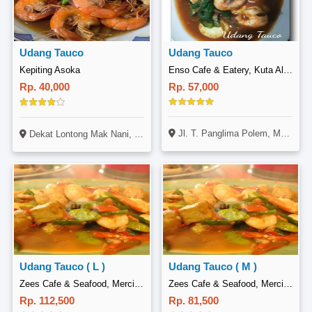
Udang Tauco
Udang Tauco
Kepiting Asoka
Enso Cafe & Eatery, Kuta Alam
Rp. 40,000
Rp. 57,000
Jl. T. Panglima Polem, Mulia, Kec. Kuta Alam, Kota Banda Aceh, Aceh 23123, Indonesia
Dekat Lontong Mak Nani, Jl. Ps. 1 No 296, Tj. Sari, Kec. Medan Selayang, Kota Medan, Sumatera Utara 20122
Udang Tauco ( L )
Udang Tauco ( M )
Zees Cafe & Seafood, Merci Raya
Zees Cafe & Seafood, Merci Raya
Rp. 112,500
Rp. 81,500