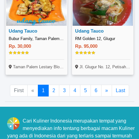
Udang Tauco
Udang Tauco
Bubur Family, Taman Palem Lestari
RM Golden 12, Glugur
Rp. 30,000
Rp. 95,000
Taman Palem Lestary Blok B1757
Jl. Glugur No. 12, Petisah Tengah, Medan
First
«
1
2
3
4
5
6
»
Last
Cari Kuliner Indonesia merupakan tempat yang
menyediakan info tentang berbagai macam Kuliner
yang ada di Indonesia dari yang terlaris sampai termurah