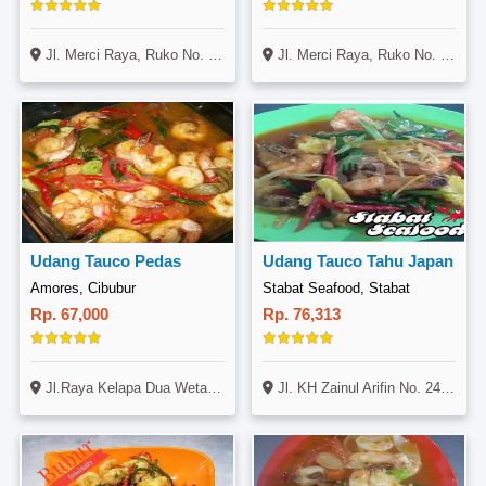
Jl. Merci Raya, Ruko No. 15, Deli Tua, Medan
Jl. Merci Raya, Ruko No. 15, Deli Tua, Medan
Udang Tauco Pedas
Udang Tauco Tahu Japan
Amores, Cibubur
Stabat Seafood, Stabat
Rp. 67,000
Rp. 76,313
Jl.Raya Kelapa Dua Wetan No 43 Rt 08 Rw 01 Ciracas Jakarta Timur
Jl. KH Zainul Arifin No. 24, Stabat, Langkat