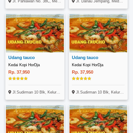
Jl. Pahlawan No. 38C, Medan Perjuangan, Medan
Jl. Danau Jempang, Medan Barat, Medan
Udang tauco
Udang tauco
Kedai Kopi HorDja
Kedai Kopi HorDja
Rp. 37,950
Rp. 37,950
Jl.Sudirman 10 Blk, Kelurahan Proklamasi, Kecamatan Siantar Martoba - Pematangsiantar
Jl.Sudirman 10 Blk, Kelurahan Proklamasi, Kecamatan Siantar Martoba - Pematangsiantar