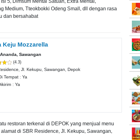
 Isi 5, Dimsum Mentai Satuan, Extra Mentai,
g Medium, Tteokbokki Odeng Small, dll dengan rasa
u dan bersahabat
a Keju Mozzarella
a Ananda, Sawangan
(4.3)
esidence, Jl. Kekupu, Sawangan, Depok
Di Tempat : Ya
ikirim : Ya
atu restoran terkenal di DEPOK yang menjual menu
i alamat di SBR Residence, Jl. Kekupu, Sawangan,