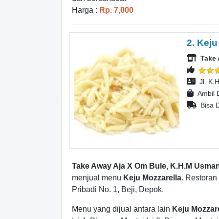
Harga :
Rp. 7,000
2. Keju
Take 
Jl. K.
Ambil 
Bisa D
Take Away Aja X Om Bule, K.H.M Usma
menjual menu
Keju Mozzarella
. Restoran
Pribadi No. 1, Beji, Depok.
Menu yang dijual antara lain
Keju Mozzare