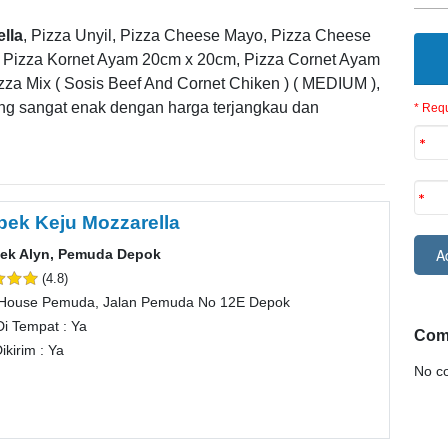
lla
, Pizza Unyil, Pizza Cheese Mayo, Pizza Cheese
, Pizza Kornet Ayam 20cm x 20cm, Pizza Cornet Ayam
zza Mix ( Sosis Beef And Cornet Chiken ) ( MEDIUM ),
ang sangat enak dengan harga terjangkau dan
* Requ
pek Keju Mozzarella
ek Alyn, Pemuda Depok
(4.8)
House Pemuda, Jalan Pemuda No 12E Depok
Di Tempat : Ya
Com
ikirim : Ya
No co