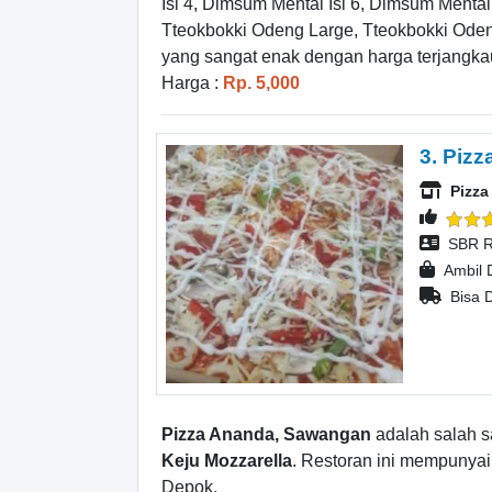
Isi 4, Dimsum Mentai Isi 6, Dimsum Mentai
Tteokbokki Odeng Large, Tteokbokki Oden
yang sangat enak dengan harga terjangka
Harga :
Rp. 5,000
3. Pizz
Pizz
SBR R
Ambil 
Bisa D
Pizza Ananda, Sawangan
adalah salah s
Keju Mozzarella
. Restoran ini mempunya
Depok.