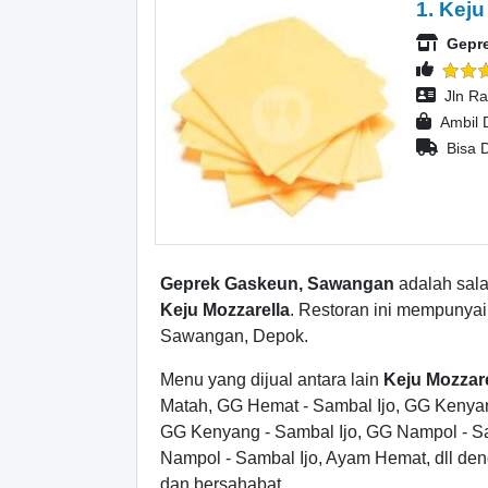
1. Keju
Gepr
Jln R
Ambil 
Bisa D
Geprek Gaskeun, Sawangan
adalah sala
Keju Mozzarella
. Restoran ini mempunyai
Sawangan, Depok.
Menu yang dijual antara lain
Keju Mozzare
Matah, GG Hemat - Sambal Ijo, GG Kenya
GG Kenyang - Sambal Ijo, GG Nampol - 
Nampol - Sambal Ijo, Ayam Hemat, dll de
dan bersahabat