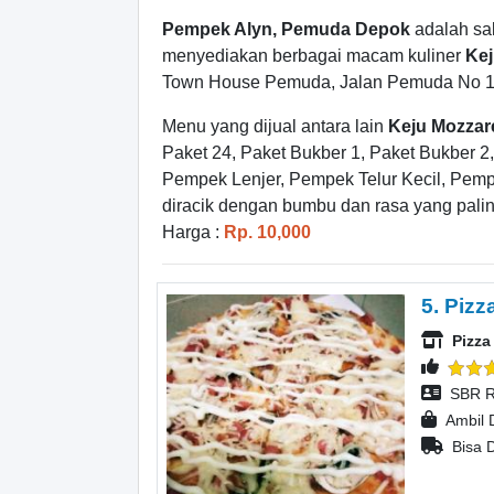
Pempek Alyn, Pemuda Depok
adalah sa
menyediakan berbagai macam kuliner
Kej
Town House Pemuda, Jalan Pemuda No 
Menu yang dijual antara lain
Keju Mozzare
Paket 24, Paket Bukber 1, Paket Bukber 
Pempek Lenjer, Pempek Telur Kecil, Pempe
diracik dengan bumbu dan rasa yang palin
Harga :
Rp. 10,000
5. Pizz
Pizz
SBR R
Ambil 
Bisa D