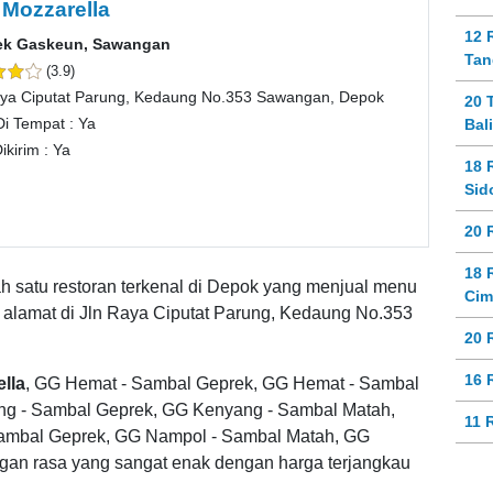
 Mozzarella
12 
ek Gaskeun, Sawangan
Tan
(3.9)
aya Ciputat Parung, Kedaung No.353 Sawangan, Depok
20 
Di Tempat : Ya
Bal
ikirim : Ya
18 
Sid
20 
18 
h satu restoran terkenal di Depok yang menjual menu
Cim
 alamat di Jln Raya Ciputat Parung, Kedaung No.353
20 
16 
lla
, GG Hemat - Sambal Geprek, GG Hemat - Sambal
ng - Sambal Geprek, GG Kenyang - Sambal Matah,
11 
Sambal Geprek, GG Nampol - Sambal Matah, GG
ngan rasa yang sangat enak dengan harga terjangkau