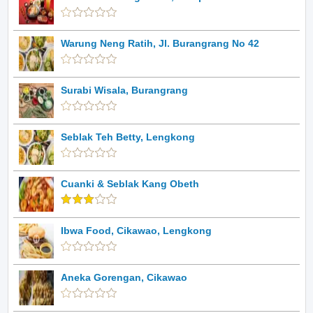
Warung Neng Ratih, Jl. Burangrang No 42
Surabi Wisala, Burangrang
Seblak Teh Betty, Lengkong
Cuanki & Seblak Kang Obeth
Ibwa Food, Cikawao, Lengkong
Aneka Gorengan, Cikawao