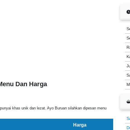
S
S
R
K
J
S
 Menu Dan Harga
M
unyai khas unik dan lezat. Ayo Buruan silahkan dipesan menu
S
Harga
D