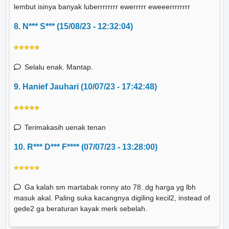
lembut isinya banyak luberrrrrrrr ewerrrrr eweeerrrrrrrr
8. N*** S*** (15/08/23 - 12:32:04)
Selalu enak. Mantap.
9. Hanief Jauhari (10/07/23 - 17:42:48)
Terimakasih uenak tenan
10. R*** D*** F**** (07/07/23 - 13:28:00)
Ga kalah sm martabak ronny ato 78..dg harga yg lbh
masuk akal. Paling suka kacangnya digiling kecil2, instead of
gede2 ga beraturan kayak merk sebelah.