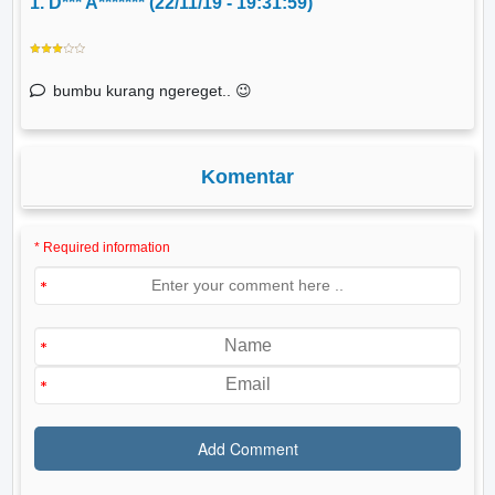
1. D*** A******* (22/11/19 - 19:31:59)
bumbu kurang ngereget.. 😉
Komentar
* Required information