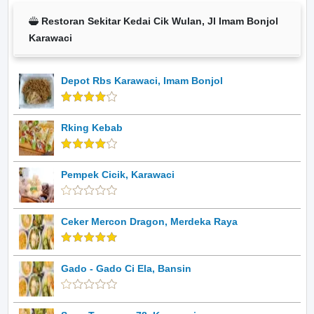
Restoran Sekitar Kedai Cik Wulan, Jl Imam Bonjol
Karawaci
Depot Rbs Karawaci, Imam Bonjol
Rking Kebab
Pempek Cicik, Karawaci
Ceker Mercon Dragon, Merdeka Raya
Gado - Gado Ci Ela, Bansin