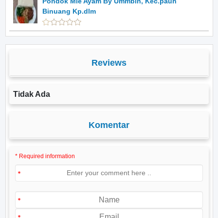
Pondok Mie Ayam By Ummbin, Kec.pauh
Binuang Kp.dlm
Reviews
Tidak Ada
Komentar
* Required information