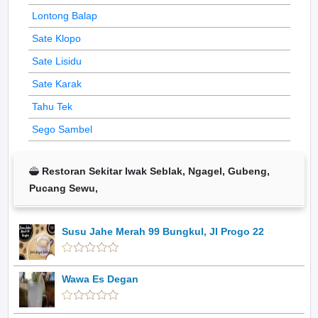
Lontong Balap
Sate Klopo
Sate Lisidu
Sate Karak
Tahu Tek
Sego Sambel
Restoran Sekitar Iwak Seblak, Ngagel, Gubeng,
Pucang Sewu,
Susu Jahe Merah 99 Bungkul, Jl Progo 22
Wawa Es Degan