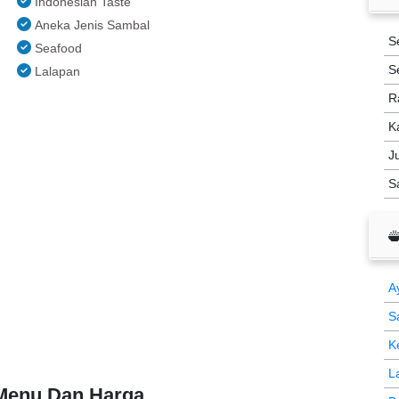
Indonesian Taste
Aneka Jenis Sambal
S
Seafood
S
Lalapan
R
K
J
S
A
S
K
L
 Menu Dan Harga