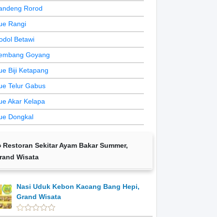
andeng Rorod
ue Rangi
odol Betawi
embang Goyang
ue Biji Ketapang
ue Telur Gabus
ue Akar Kelapa
ue Dongkal
Restoran Sekitar Ayam Bakar Summer,
rand Wisata
Nasi Uduk Kebon Kacang Bang Hepi,
Grand Wisata