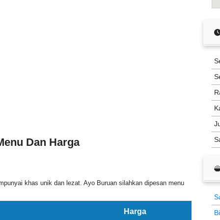
S
S
R
K
J
S
 Menu Dan Harga
unyai khas unik dan lezat. Ayo Buruan silahkan dipesan menu
S
Harga
B