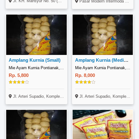
Jl. KH. Mansyur No. 50 (Timur Stasiun Kereta Api), Mayangan, Probolinggo
Pasar Modern Intermoda Food Plaza Lantai Dasar Blok A1 No 18
Amplang Kurnia (Small)
Amplang Kurnia (Medium)
Mie Ayam Kurnia Pontianak, Sungai Raya
Mie Ayam Kurnia Pontianak, Sungai Raya
Rp. 5,800
Rp. 8,000
Jl. Arteri Supadio, Komplek Adi Griya Karya No. B12, Sungai Raya, Kubu Raya
Jl. Arteri Supadio, Komplek Adi Griya Karya No. B12, Sungai Raya, Kubu Raya