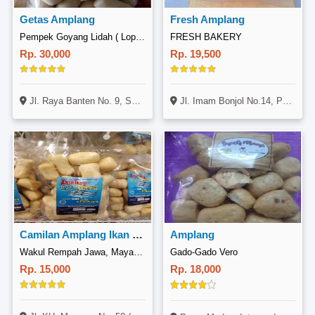
Getas Amplang
Fresh Amplang
Pempek Goyang Lidah ( Lopang ), Serang
FRESH BAKERY
Rp. 30,000
Rp. 19,500
Jl. Raya Banten No. 9, Serang, Serang
Jl. Imam Bonjol No.14, Pelabuhan, Kec. Samarinda Kota, Kota Samarinda, Kalimantan Timur 75242, Indonesia
Camilan Amplang Ikan Tengiri
Amplang
Wakul Rempah Jawa, Mayangan
Gado-Gado Vero
Rp. 15,000
Rp. 18,000