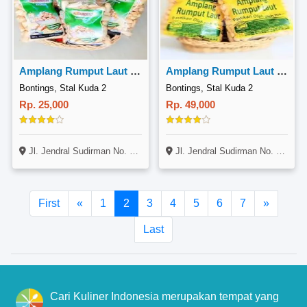
Amplang Rumput Laut 200 Gr
Amplang Rumput Laut 400 Gr
Bontings, Stal Kuda 2
Bontings, Stal Kuda 2
Rp. 25,000
Rp. 49,000
Jl. Jendral Sudirman No. 14, Gunung Bahagia, Balikpapan Selatan
Jl. Jendral Sudirman No. 14, Gunung Bahagia, Balikpapan Selatan
First
«
1
2
3
4
5
6
7
»
Last
Cari Kuliner Indonesia merupakan tempat yang