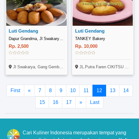
Luti Gendang
Luti Gendang
Dapur Grandma, Jl Swakarya, Gang Gembira
TANKEY Bakery
Rp. 2,500
Rp. 10,000
Jl Swakarya, Gang Gembira No 98,
JL.Putra Faren CIKITSU Blok A3 NO 10 BATAM CENTER
First
«
7
8
9
10
11
12
13
14
15
16
17
»
Last
Cari Kuliner Indonesia merupakan tempat yang