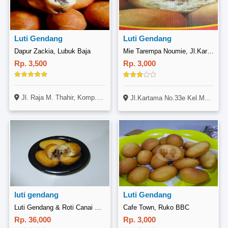
Luti Gendang
Luti Gendang
Dapur Zackia, Lubuk Baja
Mie Tarempa Noumie, Jl.Kartama Marpoyan Damai Pekanbaru
Rp. 3,500
Rp. 3,000
Jl. Raja M. Thahir, Komp. Ruko Airmas Greenland, Lubuk Baja, Batam
Jl.Kartama No.33e Kel.Maharatu Kec.Marpoyan Damai Pekanbaru Riau
luti gendang
Luti Gendang
Luti Gendang & Roti Canai Najahwa, Perum. Griya Sidomulyo
Cafe Town, Ruko BBC
Rp. 36,000
Rp. 3,000