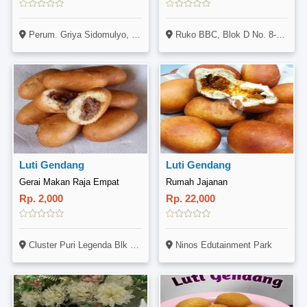
Perum. Griya Sidomulyo, Jl. Merak 3 No. 1, Pekanbaru
Ruko BBC, Blok D No. 8-9, Jl. Dapur 12 (Depan Kantor Jnt Dapur 12), Sagulung, Batam
Luti Gendang
Luti Gendang
Gerai Makan Raja Empat
Rumah Jajanan
Rp. 2,000
Rp. 22,000
Cluster Puri Legenda Blk B2 No 12b
Ninos Edutainment Park