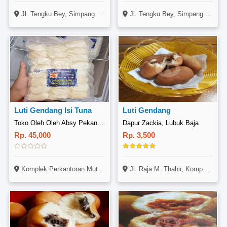
Jl. Tengku Bey, Simpang Tiga, Bukit Raya, Pekanbaru. ( Depan Indomaret )
Jl. Tengku Bey, Simpang Tiga, Bukit Raya, Pekanbaru. ( Depan Indomaret )
Luti Gendang Isi Tuna
Luti Gendang
Toko Oleh Oleh Absy Pekanbaru, Arifin Ahmad
Dapur Zackia, Lubuk Baja
Rp. 45,000
Rp. 3,500
Komplek Perkantoran Mutiara Asri Garden, Jl. Arifin Ahmad (disamping SPBU), Marpoyan Damai, Pekanbaru
Jl. Raja M. Thahir, Komp. Ruko Airmas Greenland, Lubuk Baja, Batam