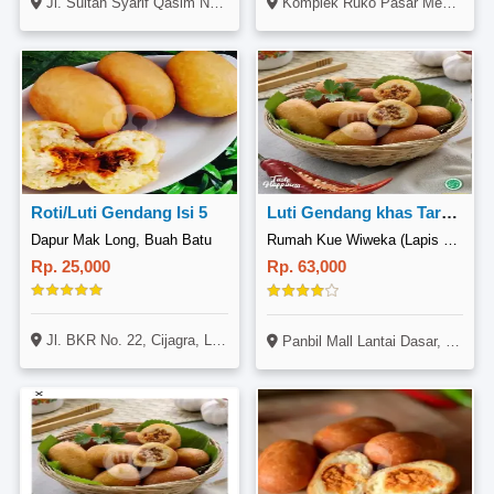
Jl. Sultan Syarif Qasim No. 142C
Komplek Ruko Pasar Mega Legenda, Blok. B1, No. 2, Jl. Mega Legenda, Batam Kota, Batam
Roti/Luti Gendang Isi 5
Luti Gendang khas Tarempa isi 20pcs
Dapur Mak Long, Buah Batu
Rumah Kue Wiweka (Lapis Berendam), Panbil
Rp. 25,000
Rp. 63,000
Jl. BKR No. 22, Cijagra, Lengkong, Kota Bandung
Panbil Mall Lantai Dasar, Jl. Ahmad Yani, Muka Kuning, Nongsa, Batam