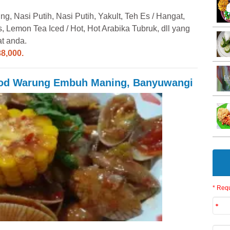
g, Nasi Putih, Nasi Putih, Yakult, Teh Es / Hangat,
 Lemon Tea Iced / Hot, Hot Arabika Tubruk, dll yang
t anda.
38,000.
ood Warung Embuh Maning, Banyuwangi
* Requ