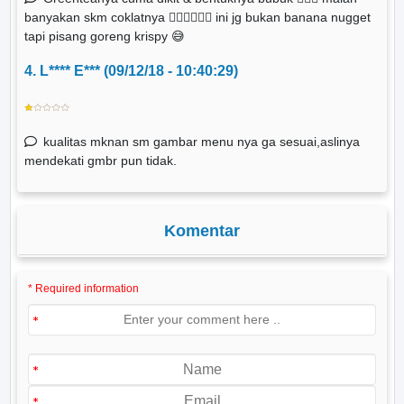
banyakan skm coklatnya 🤦🏻‍♀️🤦🏻‍♀️ ini jg bukan banana nugget
tapi pisang goreng krispy 😅
4. L**** E*** (09/12/18 - 10:40:29)
kualitas mknan sm gambar menu nya ga sesuai,aslinya
mendekati gmbr pun tidak.
Komentar
* Required information