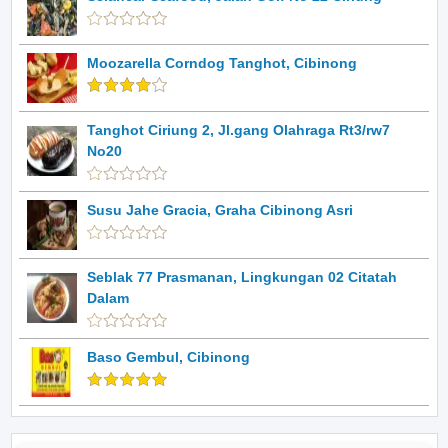
Moozarella Corndog Tanghot, Cibinong
Tanghot Ciriung 2, Jl.gang Olahraga Rt3/rw7
No20
Susu Jahe Gracia, Graha Cibinong Asri
Seblak 77 Prasmanan, Lingkungan 02 Citatah
Dalam
Baso Gembul, Cibinong