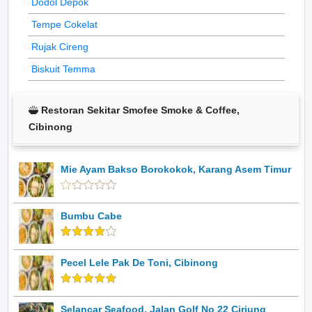
Dodol Depok
Tempe Cokelat
Rujak Cireng
Biskuit Temma
Restoran Sekitar Smofee Smoke & Coffee,
Cibinong
Mie Ayam Bakso Borokokok, Karang Asem Timur
Bumbu Cabe
Pecel Lele Pak De Toni, Cibinong
Selancar Seafood, Jalan Golf No 22 Ciriung