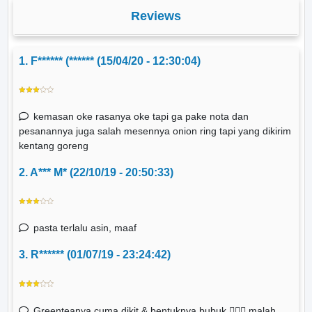
Reviews
1. F****** (****** (15/04/20 - 12:30:04)
kemasan oke rasanya oke tapi ga pake nota dan
pesanannya juga salah mesennya onion ring tapi yang dikirim
kentang goreng
2. A*** M* (22/10/19 - 20:50:33)
pasta terlalu asin, maaf
3. R****** (01/07/19 - 23:24:42)
Greenteanya cuma dikit & bentuknya bubuk 🤦🏻‍♀️ malah