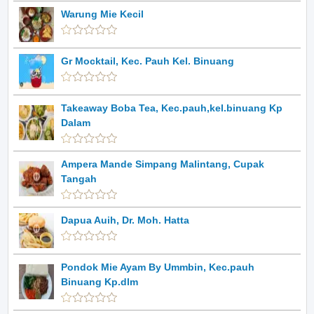
Warung Mie Kecil
Gr Mocktail, Kec. Pauh Kel. Binuang
Takeaway Boba Tea, Kec.pauh,kel.binuang Kp
Dalam
Ampera Mande Simpang Malintang, Cupak
Tangah
Dapua Auih, Dr. Moh. Hatta
Pondok Mie Ayam By Ummbin, Kec.pauh
Binuang Kp.dlm