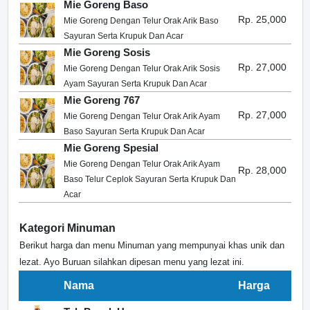
Mie Goreng Baso
Rp. 25,000
Mie Goreng Dengan Telur Orak Arik Baso
Sayuran Serta Krupuk Dan Acar
Mie Goreng Sosis
Rp. 27,000
Mie Goreng Dengan Telur Orak Arik Sosis
Ayam Sayuran Serta Krupuk Dan Acar
Mie Goreng 767
Rp. 27,000
Mie Goreng Dengan Telur Orak Arik Ayam
Baso Sayuran Serta Krupuk Dan Acar
Mie Goreng Spesial
Mie Goreng Dengan Telur Orak Arik Ayam
Rp. 28,000
Baso Telur Ceplok Sayuran Serta Krupuk Dan
Acar
Kategori Minuman
Berikut harga dan menu Minuman yang mempunyai khas unik dan
lezat. Ayo Buruan silahkan dipesan menu yang lezat ini.
Nama
Harga