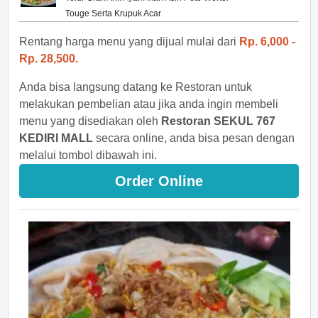
Touge Serta Krupuk Acar
Rentang harga menu yang dijual mulai dari
Rp. 6,000 -
Rp. 28,500.
Anda bisa langsung datang ke Restoran untuk
melakukan pembelian atau jika anda ingin membeli
menu yang disediakan oleh
Restoran SEKUL 767
KEDIRI MALL
secara online, anda bisa pesan dengan
melalui tombol dibawah ini.
Order Online