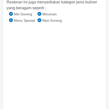
Restoran ini juga menyediakan kategori jenis kuliner
yang beragam seperti :
Mie Goreng
Minuman
Menu Spesial
Nasi Goreng