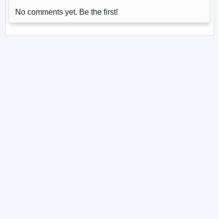
No comments yet. Be the first!