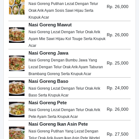
Nasi Goreng Putihan Lezat Dengan Telur
Rp. 26,000
Orak Arik Ayam Sosis Sawi Hijau Serta
Krupuk Acar
Nasi Goreng Mawut
Nasi Goreng Lezat Dengan Telur Orak Arik
Rp. 26,000
Ayam Mie Sawi Hijau Kol Touge Serta Krupuk
Acar
Nasi Goreng Jawa
Nasi Goreng Dengan Bumbu Jawa Yang
Rp. 25,000
Lezat Dengan Telur Orak Arik Ayam Taburan
Brambang Goreng Serta Krupuk Acar
Nasi Goreng Baso
Rp. 24,000
Nasi Goreng Lezat Dengan Telur Orak Arik
Baso Serta Krupuk Acar
Nasi Goreng Pete
Rp. 26,000
Nasi Goreng Lezat Dengan Telur Orak Arik
Pete Ayam Serta Krupuk Acar
Nasi Goreng Ikan Asin Pete
Nasi Goreng Putihan Yang Lezat Dengan
Rp. 27,500
Telur Orak Arik Ayam Ikan Asin Pete Wortel