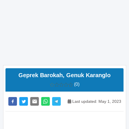
Geprek Barokah, Genuk Karanglo
(0)
Last updated: May 1, 2023
>> Main Bitcoin dan hasilkan cuan – daftar di sini
sekarang juga! <<