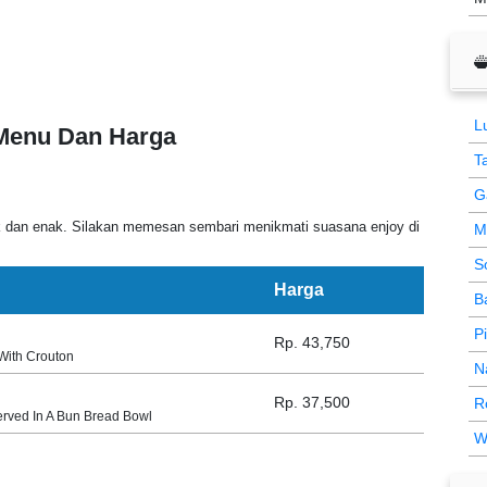
L
 Menu Dan Harga
T
G
k dan enak. Silakan memesan sembari menikmati suasana enjoy di
M
S
Harga
B
P
Rp. 43,750
ith Crouton
N
Rp. 37,500
R
rved In A Bun Bread Bowl
W