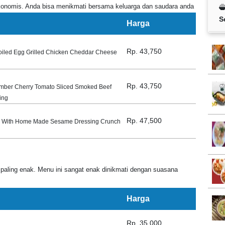
konomis. Anda bisa menikmati bersama keluarga dan saudara anda
S
Harga
Rp. 43,750
oiled Egg Grilled Chicken Cheddar Cheese
Rp. 43,750
umber Cherry Tomato Sliced Smoked Beef
ing
Rp. 47,500
d With Home Made Sesame Dressing Crunch
paling enak. Menu ini sangat enak dinikmati dengan suasana
Harga
Rp. 35,000