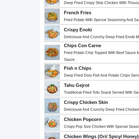
Deep Fried Crispy Strip Chicken With Thou
French Fries
Fried Potato With Special Seasoning And S
Crispy Enoki
Deliciouse And Crunchy Deep Fried Enoki 
Chips Con Carne
Fried Potato Chip Topped With Beef Sauce
Sauce
Fish n Chips
Deep Fried Dory Fish And Potato Chips Serv
Tahu Gejrot
Traditional Fried Tofu Snack Served With S
Crispy Chicken Skin
Deliciouse And Crunchy Deep Fried Chicken
Chicken Popcorn
Crispy Pop Size Chicken With Special Seas
Chicken Wings (Ori/ Spicy/ Honey)