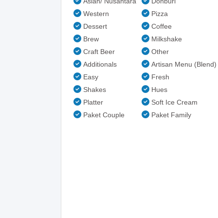
Asian/ Nusantara
Donburi
Western
Pizza
Dessert
Coffee
Brew
Milkshake
Craft Beer
Other
Additionals
Artisan Menu (Blend)
Easy
Fresh
Shakes
Hues
Platter
Soft Ice Cream
Paket Couple
Paket Family