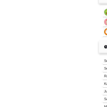
S
S
R
K
J
S
M