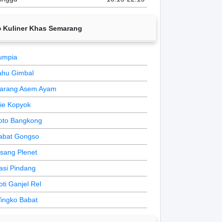
Kuliner Khas Semarang
umpia
ahu Gimbal
arang Asem Ayam
ie Kopyok
oto Bangkong
abat Gongso
isang Plenet
asi Pindang
oti Ganjel Rel
ingko Babat