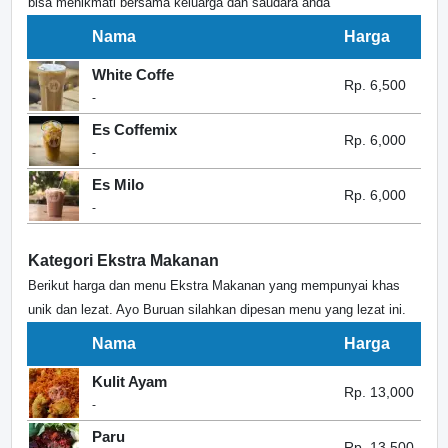
bisa menikmati bersama keluarga dan saudara anda
Nama
Harga
White Coffe
Rp. 6,500
-
Es Coffemix
Rp. 6,000
-
Es Milo
Rp. 6,000
-
Kategori Ekstra Makanan
Berikut harga dan menu Ekstra Makanan yang mempunyai khas
unik dan lezat. Ayo Buruan silahkan dipesan menu yang lezat ini.
Nama
Harga
Kulit Ayam
Rp. 13,000
-
Paru
Rp. 13,500