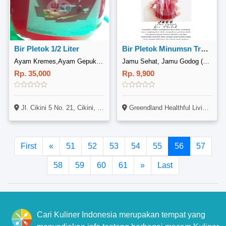
Bir Pletok 1/2 Liter
Bir Pletok Minumsn Tradisional Kekinian
Ayam Kremes,Ayam Gepuk & Bir Pletok Ibrahim, Cikini
Jamu Sehat, Jamu Godog (JAGO) Bojongsari
Rp. 35,000
Rp. 9,900
Jl. Cikini 5 No. 21, Cikini, Jakarta
Greendland Healthful Living Blok O No. 3 Bojongsari Depok
First
«
51
52
53
54
55
56
57
58
59
60
61
»
Last
Cari Kuliner Indonesia merupakan tempat yang