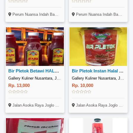
Perum Nuansa Indah Bambon Asri Blok F No.4 Rt.3 Rw.7 Kel.ragajaya Kec.bojonggede
Perum Nuansa Indah Bambon Asri Blok F No.4 Rt.3 Rw.7 Kel.ragajaya Kec.bojonggede
Bir Pletok Betawi HALAL MUI
Bir Pletok Instan Halal Mui
Gallery Kuliner Nusantara, Jalan Asoka Raya Joglo
Gallery Kuliner Nusantara, Jalan Asoka Raya Joglo
Rp. 13,000
Rp. 10,000
Jalan Asoka Raya Joglo Kembangan
Jalan Asoka Raya Joglo Kembangan