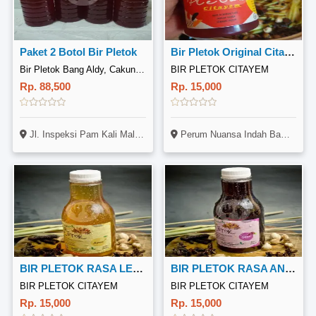
Paket 2 Botol Bir Pletok
Bir Pletok Original Citayem 250ml
Bir Pletok Bang Aldy, Cakung Cilincing
BIR PLETOK CITAYEM
Rp. 88,500
Rp. 15,000
Jl. Inspeksi Pam Kali Malang Depan PT.Bapi Rt.017.Rw.04 Gang Gavura 5 No. 38, Cakung Barat, Jakarta Timur
Perum Nuansa Indah Bambon Asri Blok F No.4 Rt.3 Rw.7 Kel.ragajaya Kec.bojonggede
BIR PLETOK RASA LEMON (250ml)
BIR PLETOK RASA ANGGUR (250ml)
BIR PLETOK CITAYEM
BIR PLETOK CITAYEM
Rp. 15,000
Rp. 15,000