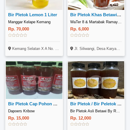
Bir Pletok Lemon 1 Liter
Bir Pletok Khas Betawi (Panas)
Manggar Kelape Kemang
WaTer 8 & Martabak Ramayana, Panyingkiran
Rp. 70,000
Rp. 6,000
Kemang Selatan X A No. 2 Rt.03 Rw.02 Kel.Bangka Kec. Mampang
Jl. Siliwangi, Desa Karyamukti, Kec. Panyingkiran, Kab. Majalengka - Jawa Barat
Bir Pletok Cap Pohon Secang
Bir Pletok / Bir Peletok 330ml
Dapoers Kribow
Bir Pletok Asli Betawi By RB Food
Rp. 15,000
Rp. 12,000