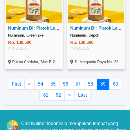
Numinum Bir Pletok Lemongrass 1 Liter
Numinum Bir Pletok Lemongrass 1 Liter
Numinum, Greenlake
Numinum, Depok
Rp. 138,500
Rp. 138,500
Rukan Cordoba, Blok B 23, Jl. Green Lake City Boulevard, Cipondoh, Tangerang
Jl. Margonda Raya No. 224, Beji, Depok
First
«
54
55
56
57
58
59
60
61
62
»
Last
Cari Kuliner Indonesia merupakan tempat yang