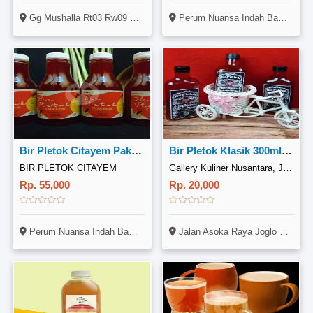
Gg Mushalla Rt03 Rw09 No 35 Bojong Pondok Terong Cipayung Depok
Perum Nuansa Indah Bambon Asri Blok F No.4 Rt.3 Rw.7 Kel.ragajaya Kec.bojonggede
Bir Pletok Citayem Paket 4 Botol
Bir Pletok Klasik 300ml Halal MUI
BIR PLETOK CITAYEM
Gallery Kuliner Nusantara, Jalan Asoka Raya Joglo
Rp. 55,000
Rp. 20,000
Perum Nuansa Indah Bambon Asri Blok F No.4 Rt.3 Rw.7 Kel.ragajaya Kec.bojonggede
Jalan Asoka Raya Joglo Kembangan