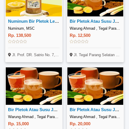
Numinum Bir Pletok Lemongrass 1 Liter
Bir Pletok Atau Susu Jahe Original
Numinum, MSC
Warung Ahmad , Tegal Parang, Rumah Adel Mpok Ito
Rp. 138,500
Rp. 12,500
Jl. Prof. DR. Satrio No. 7, Karet, Jakarta
Jl. Tegal Parang Selatan No.17 RT07RW07, Kel Tegal Parang, Kec Mampang Prapatan
Bir Pletok Atau Susu Jahe Susu
Bir Pletok Atau Susu Jahe Madu
Warung Ahmad , Tegal Parang, Rumah Adel Mpok Ito
Warung Ahmad , Tegal Parang, Rumah Adel Mpok Ito
Rp. 15,000
Rp. 20,000