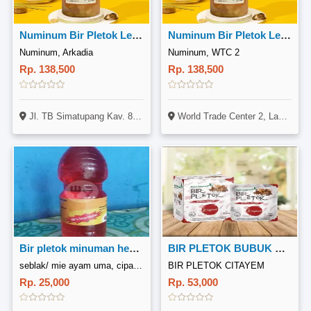
Numinum Bir Pletok Lemongrass 1 Liter
Numinum Bir Pletok Lemongrass 1 Liter
Numinum, Arkadia
Numinum, WTC 2
Rp. 138,500
Rp. 138,500
Jl. TB Simatupang Kav. 88 (Lantai 3), CIlandak, Jakarta
World Trade Center 2, Lantai Lower Ground, Jl. Jendral Sudirman Kav. 29-31, Sudirman, Jakarta
Bir pletok minuman herbal khas betawi
BIR PLETOK BUBUK ORIGINAL 10 Sachet
seblak/ mie ayam uma, cipayung bojong pondok terong
BIR PLETOK CITAYEM
Rp. 25,000
Rp. 53,000