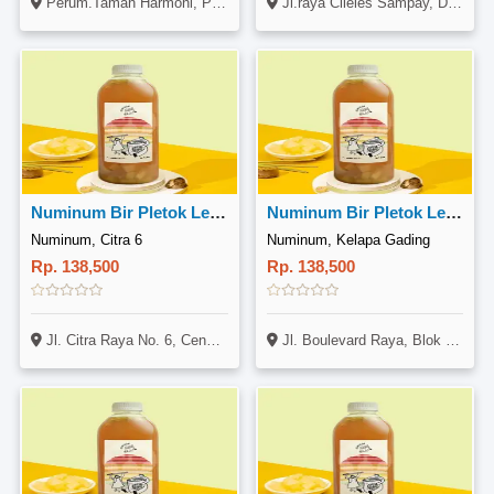
Perum.Taman Harmoni, Pondok Cabe Udik, Pamulang, Tangerang Selatan
Jl.raya Cileles Sampay, Ds Suka Rendah
Numinum Bir Pletok Lemongrass 1 Liter
Numinum Bir Pletok Lemongrass 1 Liter
Numinum, Citra 6
Numinum, Kelapa Gading
Rp. 138,500
Rp. 138,500
Jl. Citra Raya No. 6, Cengkareng, Jakarta
Jl. Boulevard Raya, Blok LA 6 No. 5 - 6, Kelapa Gading, Jakarta