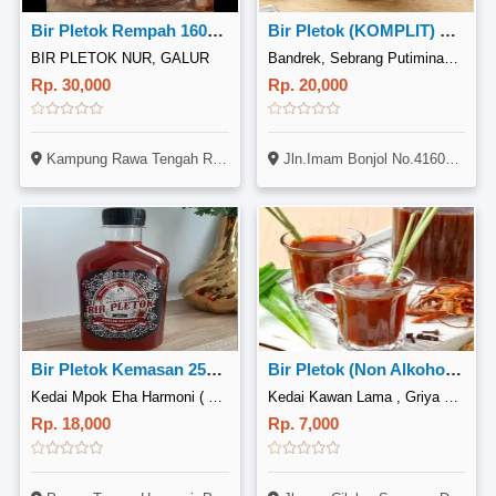
Bir Pletok Rempah 160gr, 13 Ramuan
Bir Pletok (KOMPLIT) Susu Madu Habbatusauda
BIR PLETOK NUR, GALUR
Bandrek, Sebrang Putiminang Darussalam
Rp. 30,000
Rp. 20,000
Kampung Rawa Tengah Rt 011 Rw 006 No. 33 Dekat Puskesmas Kelurahan Galur Rumah Pak Jujum
Jln.Imam Bonjol No.41606 Langkapura Bandarlampung
Bir Pletok Kemasan 250 ML ( Ice )
Bir Pletok (Non Alkohol) Khas Betawi
Kedai Mpok Eha Harmoni ( Jamu, Wedang & Bir Pletok ), Pondok Cabe
Kedai Kawan Lama , Griya Sampai Permai
Rp. 18,000
Rp. 7,000