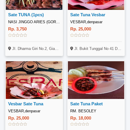
Sate TUNA (1pcs)
Sate Tuna Vesbar
NASI JINGGO ARIES (GORONG)
VESBAR,denpasar
Rp. 3,750
Rp. 25,000
JI. Dharma Giri No.2, Gianyar, Kec. Gianyar, Kabupaten Gianyar, Bali 80511
Jl. Bukit Tunggal No 41 Denpasar, Bali
Vesbar Sate Tuna
Sate Tuna Paket
VESBAR,denpasar
RM. BESOLEY
Rp. 25,000
Rp. 18,000