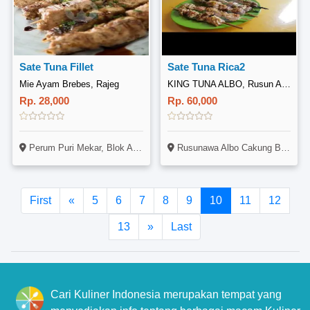
Sate Tuna Fillet
Sate Tuna Rica2
Mie Ayam Brebes, Rajeg
KING TUNA ALBO, Rusun Albo Cakung Barat
Rp. 28,000
Rp. 60,000
Perum Puri Mekar, Blok AE 11, Rajeg, Tangerang
Rusunawa Albo Cakung Barat Lt Dasar Blok D No 11
First
«
5
6
7
8
9
10
11
12
13
»
Last
Cari Kuliner Indonesia merupakan tempat yang