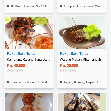
Jl. Bukit Tunggal No 41 Denpasar, Bali
Komplek Ex Terminal Wonosari, Jl. Sri Tj., Purwosari, Baleharjo, Wonosari, Yogyakarta
Paket Sate Tuna
Paket Sate Tuna
Kamatuna Rahang Tuna Bakar, G Walk
Warung Makan Mbah Lincah
Rp. 40,000
Rp. 20,000
Breeze Foodcourt, G Walk, Citraland, Surabaya
Jagah, Kurung, Ceper, Klaten