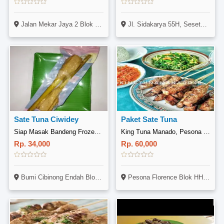
Jalan Mekar Jaya 2 Blok B1A No 17c
Jl. Sidakarya 55H, Sesetan, Denpasar Selatan
Sate Tuna Ciwidey
Paket Sate Tuna
Siap Masak Bandeng Frozen, BCE
King Tuna Manado, Pesona Florence
Rp. 34,000
Rp. 60,000
Bumi Cibinong Endah Blok D.8 No.9
Pesona Florence Blok HH, Jl. Wisata Utama, Gunung Putri, Bogor