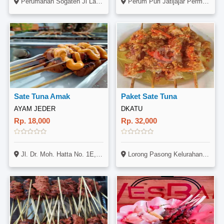
Perumahan Sogaten Jl Lambangsari Utara Blok D7 No 17 Rt 025 Rw009 Kel Sogaten Kec Manguharjo Madiun 63129
Perum Puri Jatijajar Permai Blok D2 No 10
Sate Tuna Amak
Paket Sate Tuna
AYAM JEDER
DKATU
Rp. 18,000
Rp. 32,000
Jl. Dr. Moh. Hatta No. 1E, Pauh, Padang
Lorong Pasong Kelurahan Paal 4 Lingkungan 3