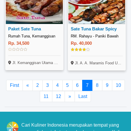
Paket Sate Tuna
Sate Tuna Bakar Spicy
Rumah Tuna, Kemanggisan
RM. Rahayu - Paniki Bawah
Rp. 34,500
Rp. 40,000
Jl. Kemanggisan Utama VIII No. 48, Palmerah, Kemanggisan, Jakarta
Jl. A. A. Maramis Food Union Grand Kawanua Level 1 (Belakang McDonalds), Paniki Bawah, Mapanget, Manado, MDC-Manado, 95256
First
«
2
3
4
5
6
7
8
9
10
11
12
»
Last
Cari Kuliner Indonesia merupakan tempat yang