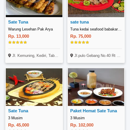
Sate Tuna
sate tuna
Warung Lesehan Pak Arya
Tuna kedai seafood babakaran, pulo gebang jakarta timur
Rp. 13,000
Rp. 75,000
Jl. Kemuning, Kediri, Tabanan, Bali
Jl.pulo Gebang No.40 Rt 01 Rw 06 Cakung Jakarta Timur
Sate Tuna
Paket Hemat Sate Tuna
3 Musim
3 Musim
Rp. 45,000
Rp. 102,000