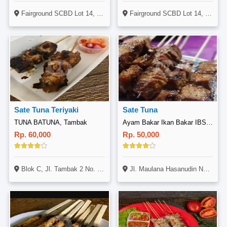
Fairground SCBD Lot 14, Jl. Jenderal Sudirman Kava 52-53, SCBD, Jakarta
Fairground SCBD Lot 14, Jl. Jenderal Sudirman Kava 52-53, SCBD, Jakarta
Sate Tuna Teriyaki
Sate Tuna
TUNA BATUNA, Tambak
Ayam Bakar Ikan Bakar IBSH, Poris Gaga
Rp. 60,000
Rp. 50,000
Blok C, Jl. Tambak 2 No. 7, Menteng, Jakarta
Jl. Maulana Hasanudin No 42 Poris Gaga, Kecamatan Batu Ceper Kota Tangerang