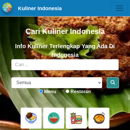
Kuliner Indonesia
Cari Kuliner Indonesia
Info Kuliner Terlengkap Yang Ada Di
Indonesia
Menu
Restoran