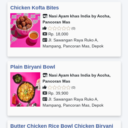
Chicken Kofta Bites
Nasi Ayam khas India by Accha,
Pancoran Mas
(0)
Rp. 18,000
Jl. Sawangan Raya Ruko A,
Mampang, Pancoran Mas, Depok
Plain Biryani Bowl
Nasi Ayam khas India by Accha,
Pancoran Mas
(0)
Rp. 39,900
Jl. Sawangan Raya Ruko A,
Mampang, Pancoran Mas, Depok
Butter Chicken Rice Bowl Chicken Biryani