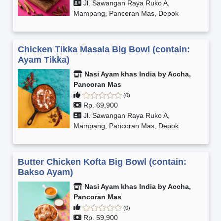
Jl. Sawangan Raya Ruko A,
Mampang, Pancoran Mas, Depok
Chicken Tikka Masala Big Bowl (contain:
Ayam Tikka)
Nasi Ayam khas India by Accha,
Pancoran Mas
(0)
Rp. 69,900
Jl. Sawangan Raya Ruko A,
Mampang, Pancoran Mas, Depok
Butter Chicken Kofta Big Bowl (contain:
Bakso Ayam)
Nasi Ayam khas India by Accha,
Pancoran Mas
(0)
Rp. 59,900