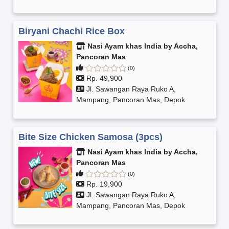
Biryani Chachi Rice Box
Nasi Ayam khas India by Accha,
Pancoran Mas
(0)
Rp. 49,900
Jl. Sawangan Raya Ruko A,
Mampang, Pancoran Mas, Depok
Bite Size Chicken Samosa (3pcs)
Nasi Ayam khas India by Accha,
Pancoran Mas
(0)
Rp. 19,900
Jl. Sawangan Raya Ruko A,
Mampang, Pancoran Mas, Depok