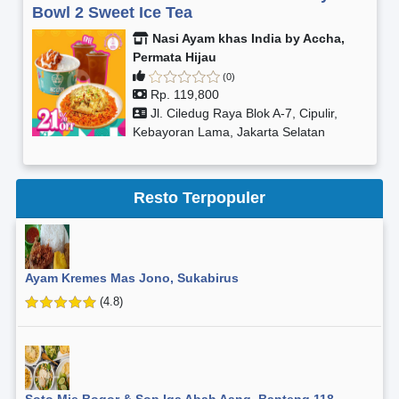
Bowl 2 Sweet Ice Tea
Nasi Ayam khas India by Accha,
Permata Hijau
(0)
Rp. 119,800
Jl. Ciledug Raya Blok A-7, Cipulir,
Kebayoran Lama, Jakarta Selatan
Resto Terpopuler
Ayam Kremes Mas Jono, Sukabirus
(4.8)