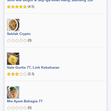
Soto Mie Bogor & Sop Iga Abah Aang, Banteng 118
(4.5)
Seblak Crypto
(0)
Sate Gurita 77, Link Kebaharan
(3.3)
Mie Ayam Bahagia 77
(0)