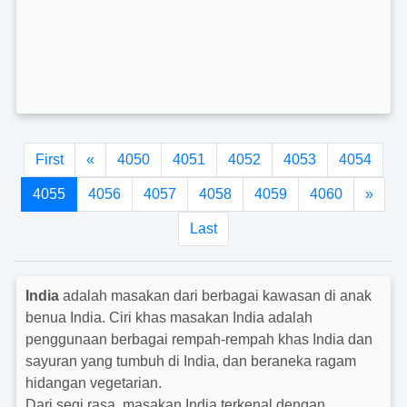
First
«
4050
4051
4052
4053
4054
4055
4056
4057
4058
4059
4060
»
Last
India
adalah masakan dari berbagai kawasan di anak
benua India. Ciri khas masakan India adalah
penggunaan berbagai rempah-rempah khas India dan
sayuran yang tumbuh di India, dan beraneka ragam
hidangan vegetarian.
Dari segi rasa, masakan India terkenal dengan