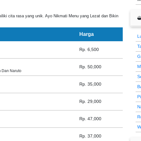
ki cita rasa yang unik. Ayo Nikmati Menu yang Lezat dan Bikin
Harga
L
T
Rp. 6,500
G
M
Rp. 50,000
m Dan Naruto
S
Rp. 35,000
B
P
Rp. 29,000
N
R
Rp. 47,000
W
Rp. 37,000