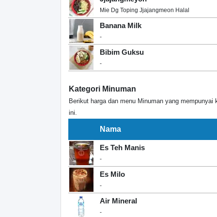
Mie Dg Toping Jjajangmeon Halal
Banana Milk
-
Bibim Guksu
-
Kategori Minuman
Berikut harga dan menu Minuman yang mempunyai kh
ini.
Nama
Es Teh Manis
-
Es Milo
-
Air Mineral
-