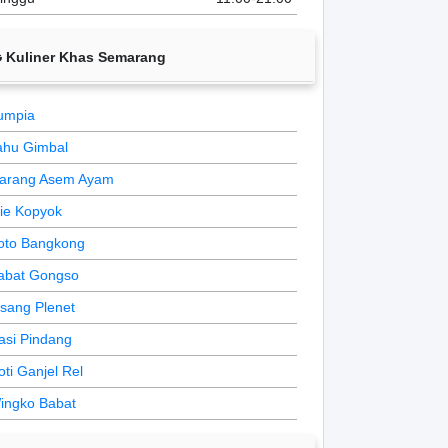
Kuliner Khas Semarang
umpia
ahu Gimbal
arang Asem Ayam
ie Kopyok
oto Bangkong
abat Gongso
isang Plenet
asi Pindang
oti Ganjel Rel
ingko Babat