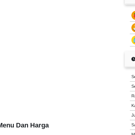
S
S
R
K
J
 Menu Dan Harga
S
M