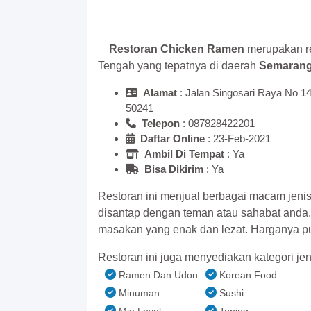
>> Main Bitcoin dan hasilkan
Restoran Chicken Ramen
merupakan re
Tengah yang tepatnya di daerah
Semaran
Alamat
: Jalan Singosari Raya No 1
50241
Telepon
:
Daftar Online
: 23-Feb-2021
Ambil Di Tempat
: Ya
Bisa Dikirim
: Ya
Restoran ini menjual berbagai macam jeni
disantap dengan teman atau sahabat anda
masakan yang enak dan lezat. Harganya pu
Restoran ini juga menyediakan kategori jen
Ramen Dan Udon
Korean Food
Minuman
Sushi