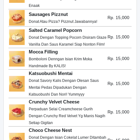
Enaak
Sausages Pizznut
Rp. 15,000
Donat Atau Pizza? Pizznut Jawabannya!
Salted Caramel Popcorn
Rp. 15,000
Donat Dengan Topping Pocorn Disiram Glaze
Vanilla Dan Saus Karamel Siap Nonton Film!
Mocca Filling
Rp. 15,000
Bomboloni Denngan Isian Krim Moka
Handmade By KALIS!
Katsuobushi Mentai
Donat Savory Kalis Dengan Olesan Saus
Rp. 15,000
Mentai Pedas Dipadukan Dengan
Katsuobushi Dan Nori! Yummyyy
Crunchy Velvet Cheese
Perpaduan Selai Creamcheese Gurih
Rp. 15,000
Dengan Crunchy Red Velvet Yg Manis Nagih
Setiap Gigitan
Choco Cheese Nest
Donat Dengan Isian Cokelat Lumer Ditambah