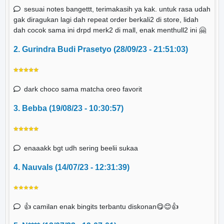
sesuai notes bangettt, terimakasih ya kak. untuk rasa udah
gak diragukan lagi dah repeat order berkali2 di store, lidah
dah cocok sama ini drpd merk2 di mall, enak menthull2 ini 🤗
2. Gurindra Budi Prasetyo (28/09/23 - 21:51:03)
dark choco sama matcha oreo favorit
3. Bebba (19/08/23 - 10:30:57)
enaaakk bgt udh sering beelii sukaa
4. Nauvals (14/07/23 - 12:31:39)
👍 camilan enak bingits terbantu diskonan😋😊👍