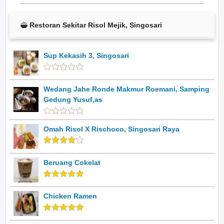
Restoran Sekitar Risol Mejik, Singosari
Sup Kekasih 3, Singosari
Wedang Jahe Ronde Makmur Roemani, Samping
Gedung Yusuf,as
Omah Risol X Rischoco, Singosari Raya
Beruang Cokelat
Chicken Ramen