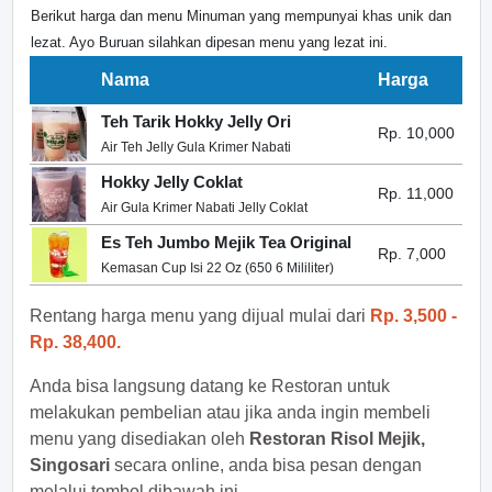
Berikut harga dan menu Minuman yang mempunyai khas unik dan
lezat. Ayo Buruan silahkan dipesan menu yang lezat ini.
Nama
Harga
Teh Tarik Hokky Jelly Ori
Rp. 10,000
Air Teh Jelly Gula Krimer Nabati
Hokky Jelly Coklat
Rp. 11,000
Air Gula Krimer Nabati Jelly Coklat
Es Teh Jumbo Mejik Tea Original
Rp. 7,000
Kemasan Cup Isi 22 Oz (650 6 Mililiter)
Rentang harga menu yang dijual mulai dari
Rp. 3,500 -
Rp. 38,400.
Anda bisa langsung datang ke Restoran untuk
melakukan pembelian atau jika anda ingin membeli
menu yang disediakan oleh
Restoran Risol Mejik,
Singosari
secara online, anda bisa pesan dengan
melalui tombol dibawah ini.